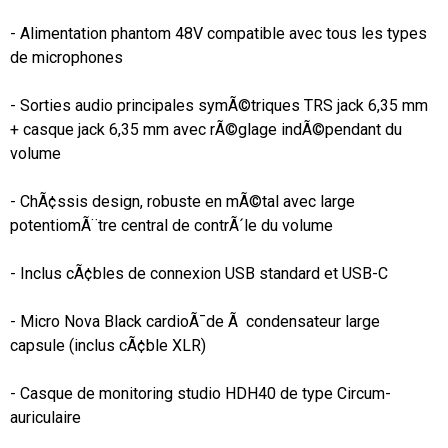
- Alimentation phantom 48V compatible avec tous les types 
de microphones

- Sorties audio principales symÃ©triques TRS jack 6,35 mm 
+ casque jack 6,35 mm avec rÃ©glage indÃ©pendant du 
volume

- ChÃ¢ssis design, robuste en mÃ©tal avec large 
potentiomÃ¨tre central de contrÃ´le du volume

- Inclus cÃ¢bles de connexion USB standard et USB-C

- Micro Nova Black cardioÃ¯de Ã  condensateur large 
capsule (inclus cÃ¢ble XLR)

- Casque de monitoring studio HDH40 de type Circum-
auriculaire