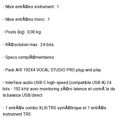
- Nbre entrÃ©es instrument : 1

- Nbre entrÃ©es micro : 1

- Poids (kg) : 0,90 kg

- RÃ©solution max : 24-bits

- Specs complÃ©mentaires :

- Pack AIR 192X4 VOCAL STUDIO PRO plug-and-play

- Interface audio USB-C high-speed (compatible USB-A) 24 
bits - 192 kHz avec monitoring zÃ©ro latence et contrÃ´le de 
la balance USB/direct

- 1 entrÃ©e combo XLR/TRS symÃ©trique et 1 entrÃ©e 
instrument TRS
