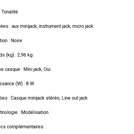
 Tonalité

rées : aux minijack, instrument jack, micro jack

tion : Noire

ds (kg) : 2,96 kg

se casque : Mini jack, Oui

ssance (W) : 8 W

ties : Casque minijack stéréo, Line out jack

hnologie : Modélisation

ecs complémentaires :
