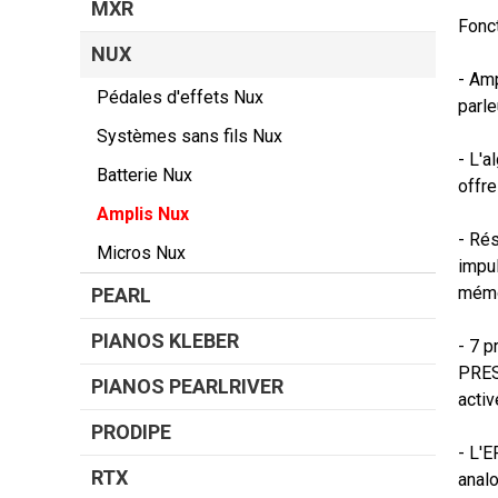
MXR
Fonct
NUX
- Amp
Pédales d'effets Nux
parle
Systèmes sans fils Nux
- L'
Batterie Nux
offre
Amplis Nux
- Rés
Micros Nux
impul
mémoi
PEARL
PIANOS KLEBER
- 7 p
PRESE
PIANOS PEARLRIVER
activ
PRODIPE
- L'
RTX
analo