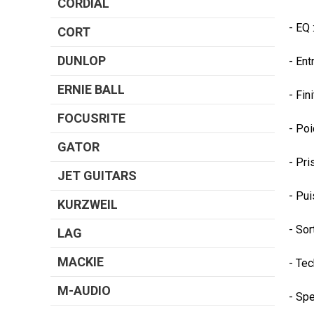
CORDIAL
- EQ :
CORT
DUNLOP
- Ent
ERNIE BALL
- Fini
FOCUSRITE
- Poi
GATOR
- Pri
JET GUITARS
- Pui
KURZWEIL
- Sor
LAG
MACKIE
- Tec
M-AUDIO
- Sp