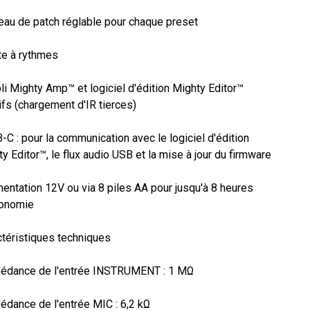
eau de patch réglable pour chaque preset

te à rythmes

li Mighty Amp™ et logiciel d'édition Mighty Editor™ 
tifs (chargement d'IR tierces)

-C : pour la communication avec le logiciel d'édition 
y Editor™, le flux audio USB et la mise à jour du firmware

mentation 12V ou via 8 piles AA pour jusqu'à 8 heures 
onomie

téristiques techniques

pédance de l'entrée INSTRUMENT : 1 MΩ

édance de l'entrée MIC : 6,2 kΩ
