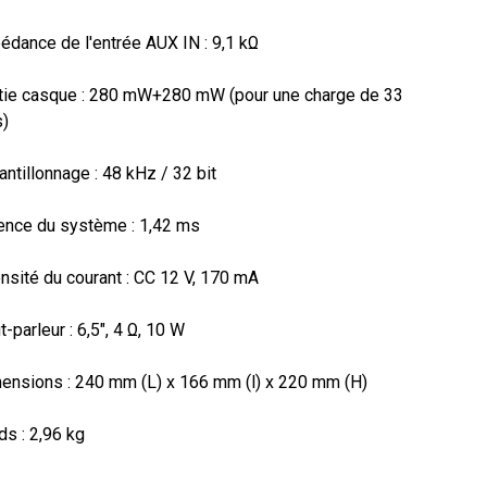
édance de l'entrée AUX IN : 9,1 kΩ

rtie casque : 280 mW+280 mW (pour une charge de 33 
)

antillonnage : 48 kHz / 32 bit

ence du système : 1,42 ms

ensité du courant : CC 12 V, 170 mA

t-parleur : 6,5", 4 Ω, 10 W

ensions : 240 mm (L) x 166 mm (l) x 220 mm (H)

ds : 2,96 kg