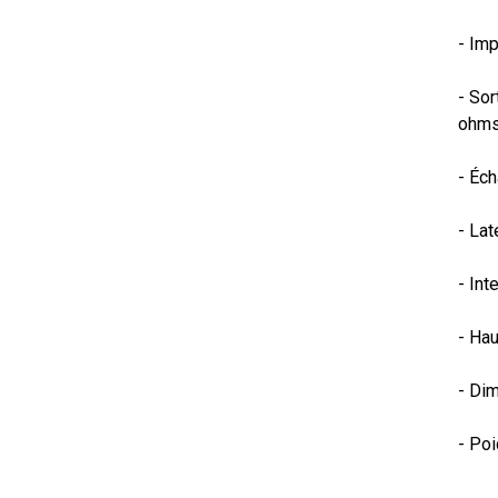
- Imp
- So
ohms
- Éch
- Lat
- Int
- Hau
- Dim
- Poi