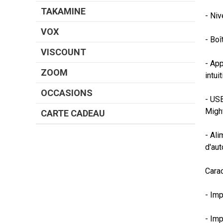
TAKAMINE
- Niv
VOX
- Boî
VISCOUNT
- App
ZOOM
intui
OCCASIONS
- USB
Might
CARTE CADEAU
- Ali
d'aut
Carac
- Im
- Imp